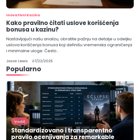
Inovativni Kazino
Kako pravilno čitati uslove korišćenja
bonusa u kazinu?
Nastavljajući našu analizu, obratite pažnju na detalje u odeljku
uslova korišćenja bonusa koji definišu vremenska ograničenja
i minimalne uloge. Često…
Jason Lewis
07/22/2025
Popularno
Vodič
Standardizovano i transparentno
pravilo ocenjivanja za remarkable