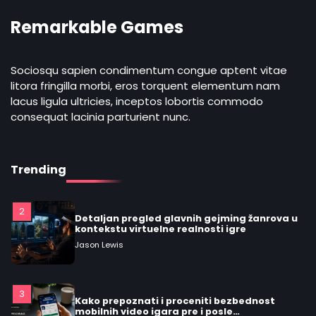
Remarkable Games
5
Praktičan vodič: šta su mešoviti (hybrid)
žanrovi i kako prepoznati žanrovi video
Sociosqu sapien condimentum congue aptent vitae
igara
Jason Lewis
litora fringilla morbi, eros torquent elementum nam
lacus ligula ultricies, inceptos lobortis commodo
consequat lacinia parturient nunc.
1
Detaljan vodič o modelima monetizacije u
mobilnom gejmingu: F2P, freemium,
premium, oglasi, battle pass i
Jason Lewis
mikrotransakcije
Trending
2
Detaljan pregled glavnih gejming žanrova u
kontekstu virtuelne realnosti igre
Jason Lewis
3
Kako prepoznati i proceniti bezbednost
mobilnih video igara pre i posle