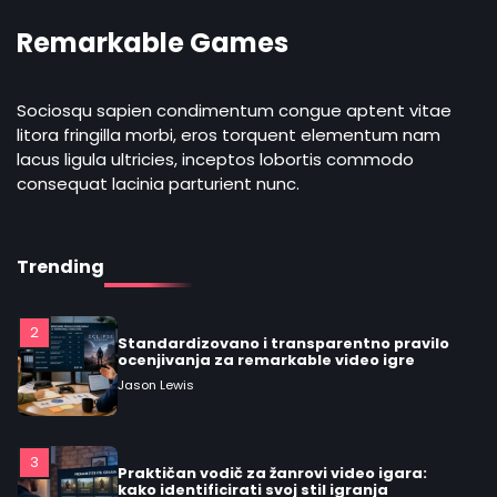
mikrotransakcije
Remarkable Games
5
Detaljan pregled glavnih gejming žanrova u
kontekstu virtuelne realnosti igre
Sociosqu sapien condimentum congue aptent vitae
Jason Lewis
litora fringilla morbi, eros torquent elementum nam
lacus ligula ultricies, inceptos lobortis commodo
consequat lacinia parturient nunc.
1
Kako izabrati mobilne video igre prema
žanru, mehanikama i zahtevu uređaja
Jason Lewis
Trending
2
Standardizovano i transparentno pravilo
ocenjivanja za remarkable video igre
Jason Lewis
3
Praktičan vodič za žanrovi video igara:
kako identificirati svoj stil igranja