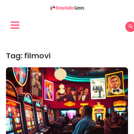
Skip
to
content
Tag:
filmovi