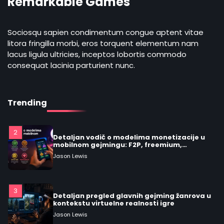
Remarkable Games
5
Praktičan vodič: kako prepoznati
remarkable video igre i šta ih čini vrednim
Sociosqu sapien condimentum congue aptent vitae
igranja
Jason Lewis
litora fringilla morbi, eros torquent elementum nam
lacus ligula ultricies, inceptos lobortis commodo
consequat lacinia parturient nunc.
1
Praktičan vodič za žanrovi video igara:
kako identificirati svoj stil igranja
Jason Lewis
Trending
2
Detaljan vodič o modelima monetizacije u
mobilnom gejmingu: F2P, freemium,
premium, oglasi, battle pass i
Jason Lewis
mikrotransakcije
3
Detaljan pregled glavnih gejming žanrova u
kontekstu virtuelne realnosti igre
Jason Lewis