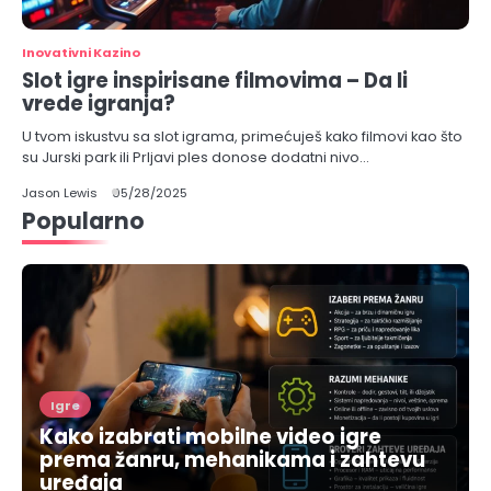
Inovativni Kazino
Slot igre inspirisane filmovima – Da li
vrede igranja?
U tvom iskustvu sa slot igrama, primećuješ kako filmovi kao što
su Jurski park ili Prljavi ples donose dodatni nivo…
Jason Lewis
05/28/2025
Popularno
Igre
Kako izabrati mobilne video igre
prema žanru, mehanikama i zahtevu
uređaja