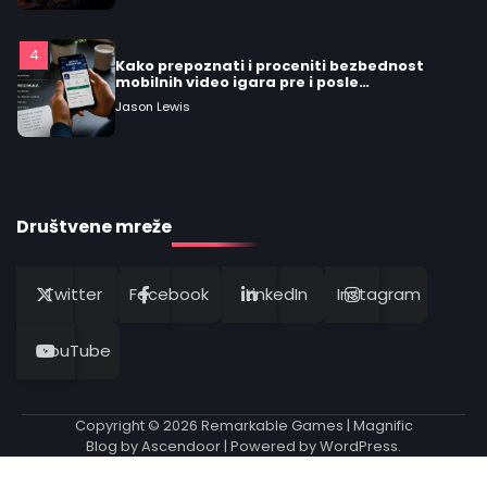
4
Kako prepoznati i proceniti bezbednost
mobilnih video igara pre i posle
preuzimanja
Jason Lewis
5
Praktičan vodič: kako prepoznati
remarkable video igre i šta ih čini vrednim
Društvene mreže
igranja
Jason Lewis
Twitter
Facebook
LinkedIn
Instagram
1
Praktičan vodič za žanrovi video igara:
kako identificirati svoj stil igranja
YouTube
Jason Lewis
Copyright © 2026
Remarkable Games
| Magnific
2
Blog by
Ascendoor
| Powered by
WordPress
.
Detaljan vodič o modelima monetizacije u
mobilnom gejmingu: F2P, freemium,
premium, oglasi, battle pass i