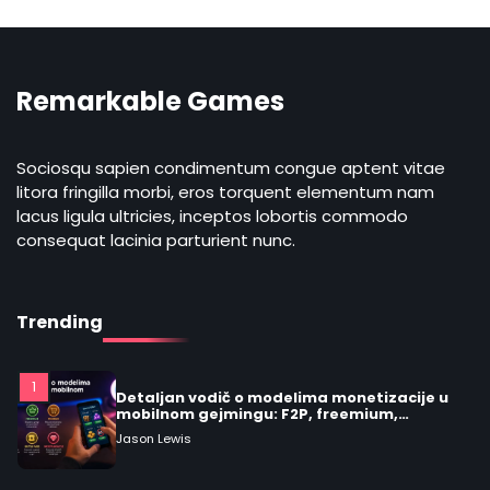
mobilnih video igara pre i posle
preuzimanja
Jason Lewis
Remarkable Games
4
Praktičan vodič: kako prepoznati
remarkable video igre i šta ih čini vrednim
igranja
Jason Lewis
Sociosqu sapien condimentum congue aptent vitae
litora fringilla morbi, eros torquent elementum nam
lacus ligula ultricies, inceptos lobortis commodo
consequat lacinia parturient nunc.
5
Praktičan vodič: šta su mešoviti (hybrid)
žanrovi i kako prepoznati žanrovi video
igara
Jason Lewis
Trending
1
Detaljan vodič o modelima monetizacije u
mobilnom gejmingu: F2P, freemium,
premium, oglasi, battle pass i
Jason Lewis
mikrotransakcije