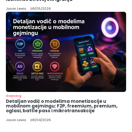
Jason Lewis
08/05/2026
Gejming
Detaljan vodič o modelima monetizacije u
mobilnom gejmingu: F2P, freemium, premium,
oglasi, battle pass i mikrotransakcije
Jason Lewis
08/04/2026
3
Kako prepoznati i proceniti bezbednost