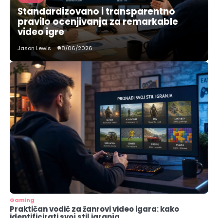
Standardizovano i transparentno
pravilo ocenjivanja za remarkable
video igre
Jason Lewis
08/06/2026
Gaming
Praktičan vodič za žanrovi video igara: kako
identificirati svoj stil igranja