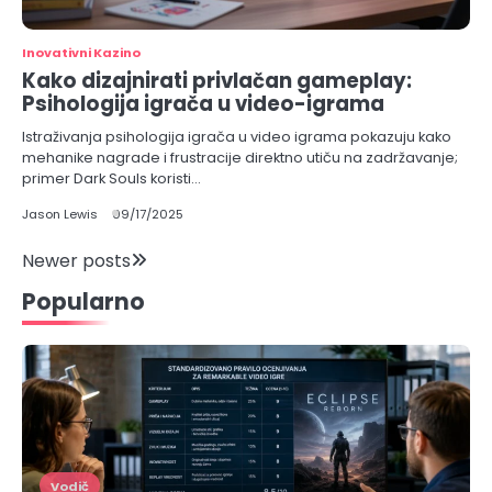
Inovativni Kazino
Kako dizajnirati privlačan gameplay:
Psihologija igrača u video-igrama
Istraživanja psihologija igrača u video igrama pokazuju kako
mehanike nagrade i frustracije direktno utiču na zadržavanje;
primer Dark Souls koristi…
Jason Lewis
09/17/2025
Posts
Newer posts
Popularno
navigation
Vodič