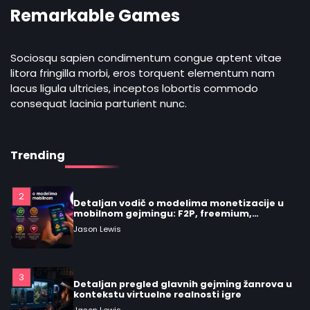
Remarkable Games
5
Praktičan vodič: kako prepoznati
remarkable video igre i šta ih čini vrednim
Sociosqu sapien condimentum congue aptent vitae
igranja
Jason Lewis
litora fringilla morbi, eros torquent elementum nam
lacus ligula ultricies, inceptos lobortis commodo
consequat lacinia parturient nunc.
1
Praktičan vodič za žanrovi video igara:
kako identificirati svoj stil igranja
Jason Lewis
Trending
2
Detaljan vodič o modelima monetizacije u
mobilnom gejmingu: F2P, freemium,
premium, oglasi, battle pass i
Jason Lewis
mikrotransakcije
3
Detaljan pregled glavnih gejming žanrova u
kontekstu virtuelne realnosti igre