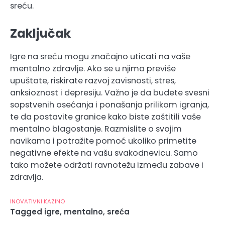
sreću.
Zaključak
Igre na sreću mogu značajno uticati na vaše
mentalno zdravlje. Ako se u njima previše
upuštate, riskirate razvoj zavisnosti, stres,
anksioznost i depresiju. Važno je da budete svesni
sopstvenih osećanja i ponašanja prilikom igranja,
te da postavite granice kako biste zaštitili vaše
mentalno blagostanje. Razmislite o svojim
navikama i potražite pomoć ukoliko primetite
negativne efekte na vašu svakodnevicu. Samo
tako možete održati ravnotežu između zabave i
zdravlja.
INOVATIVNI KAZINO
Tagged
igre
,
mentalno
,
sreća