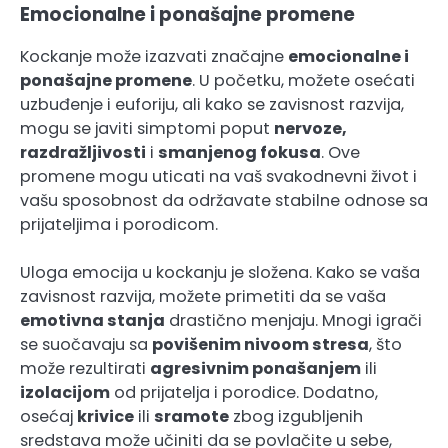
Emocionalne i ponašajne promene
Kockanje može izazvati značajne
emocionalne i
ponašajne promene
. U početku, možete osećati
uzbuđenje i euforiju, ali kako se zavisnost razvija,
mogu se javiti simptomi poput
nervoze,
razdražljivosti
i
smanjenog fokusa
. Ove
promene mogu uticati na vaš svakodnevni život i
vašu sposobnost da održavate stabilne odnose sa
prijateljima i porodicom.
Uloga emocija u kockanju je složena. Kako se vaša
zavisnost razvija, možete primetiti da se vaša
emotivna stanja
drastično menjaju. Mnogi igrači
se suočavaju sa
povišenim nivoom stresa
, što
može rezultirati
agresivnim ponašanjem
ili
izolacijom
od prijatelja i porodice. Dodatno,
osećaj
krivice
ili
sramote
zbog izgubljenih
sredstava može učiniti da se povlačite u sebe,