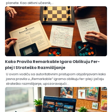
planete. Kao aktivni učesnik,…
Kako Pravila Remarkable Igara Oblikuju Fer-
plej I Strateško Razmišljanje
U ovom vodiču sa autoritativnim pristupom objašnjavam kako
jasna pravila u „Remarkable” igrama oblikuju fer-plej i jačaju
strateško razmišljanje, upozoravajući…