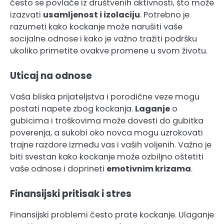
često se povlače iz društvenih aktivnosti, što može
izazvati
usamljenost i izolaciju
. Potrebno je
razumeti kako kockanje može narušiti vaše
socijalne odnose i kako je važno tražiti podršku
ukoliko primetite ovakve promene u svom životu.
Uticaj na odnose
Vaša bliska prijateljstva i porodične veze mogu
postati napete zbog kockanja.
Laganje
o
gubicima i troškovima može dovesti do gubitka
poverenja, a sukobi oko novca mogu uzrokovati
trajne razdore između vas i vaših voljenih. Važno je
biti svestan kako kockanje može ozbiljno oštetiti
vaše odnose i doprineti
emotivnim krizama
.
Finansijski pritisak i stres
Finansijski problemi često prate kockanje. Ulaganje