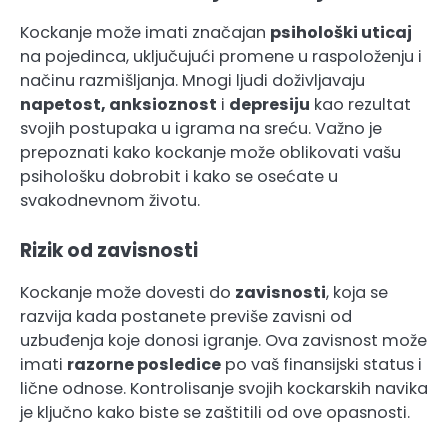
Kockanje može imati značajan
psihološki uticaj
na pojedinca, uključujući promene u raspoloženju i
načinu razmišljanja. Mnogi ljudi doživljavaju
napetost, anksioznost
i
depresiju
kao rezultat
svojih postupaka u igrama na sreću. Važno je
prepoznati kako kockanje može oblikovati vašu
psihološku dobrobit i kako se osećate u
svakodnevnom životu.
Rizik od zavisnosti
Kockanje može dovesti do
zavisnosti
, koja se
razvija kada postanete previše zavisni od
uzbuđenja koje donosi igranje. Ova zavisnost može
imati
razorne posledice
po vaš finansijski status i
lične odnose. Kontrolisanje svojih kockarskih navika
je ključno kako biste se zaštitili od ove opasnosti.