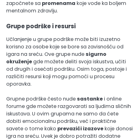
započnete sa
promenama
koje vode ka boljem
mentalnom zdravlju.
Grupe podrške i resursi
Učlanjenje u grupe podrške može biti izuzetno
korisno za osobe koje se bore sa zavisnošću od
igara na sreću. Ove grupe nude
sigurno
okruženje
gde možete deliti svoja iskustva, učiti
od drugih i osećati podršku. Osim toga, postoje i
različiti resursi koji mogu pomoći u procesu
oporavka.
Grupne podrške često nude
sastanke
i online
forume gde možete razgovarati sa ljudima sličnih
iskustava. U ovim grupama ne samo da ćete
dobiti emocionalnu podršku, već i praktične
savete o tome kako
prevazići izazove
koje donosi
igra na sreću. Uvek je dobro potražiti dodatne