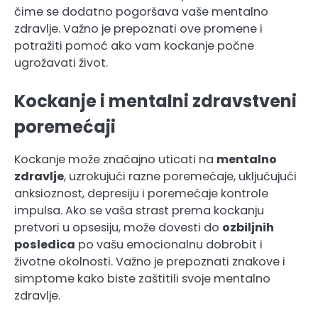
čime se dodatno pogoršava vaše mentalno
zdravlje. Važno je prepoznati ove promene i
potražiti pomoć ako vam kockanje počne
ugrožavati život.
Kockanje i mentalni zdravstveni
poremećaji
Kockanje može značajno uticati na
mentalno
zdravlje
, uzrokujući razne poremećaje, uključujući
anksioznost, depresiju i poremećaje kontrole
impulsa. Ako se vaša strast prema kockanju
pretvori u opsesiju, može dovesti do
ozbiljnih
posledica
po vašu emocionalnu dobrobit i
životne okolnosti. Važno je prepoznati znakove i
simptome kako biste zaštitili svoje mentalno
zdravlje.