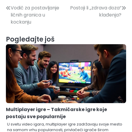
Post
Vodič za postavljanje
Postoji li „zdrava doza“
ličnih granica u
klađenja?
navigation
kockanju
Pogledajte još
Multiplayer igre – Takmičarske igre koje
postaju sve popularnije
U svetu video igara, multiplayer igre zadržavaju svoje mesto
na samom vrhu popularnosti, privlačeći igrače širom