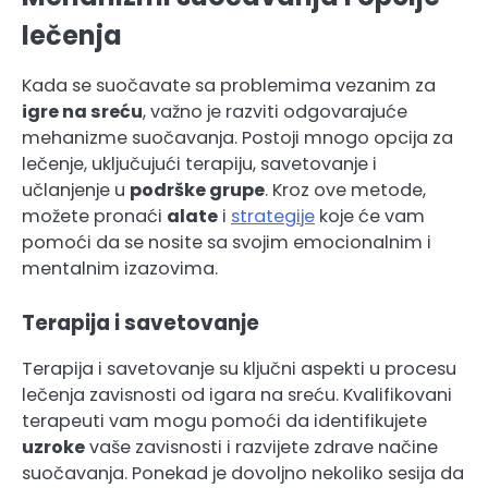
lečenja
Kada se suočavate sa problemima vezanim za
igre na sreću
, važno je razviti odgovarajuće
mehanizme suočavanja. Postoji mnogo opcija za
lečenje, uključujući terapiju, savetovanje i
učlanjenje u
podrške grupe
. Kroz ove metode,
možete pronaći
alate
i
strategije
koje će vam
pomoći da se nosite sa svojim emocionalnim i
mentalnim izazovima.
Terapija i savetovanje
Terapija i savetovanje su ključni aspekti u procesu
lečenja zavisnosti od igara na sreću. Kvalifikovani
terapeuti vam mogu pomoći da identifikujete
uzroke
vaše zavisnosti i razvijete zdrave načine
suočavanja. Ponekad je dovoljno nekoliko sesija da