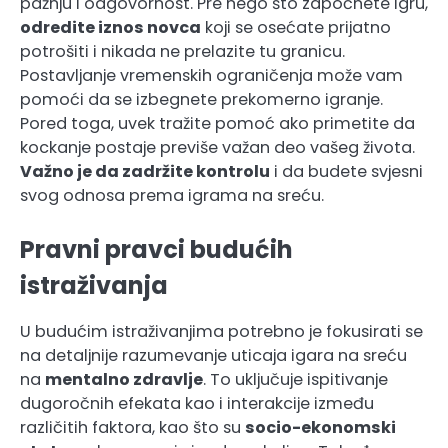
pažnju i odgovornost. Pre nego što započnete igru,
odredite iznos novca
koji se osećate prijatno
potrošiti i nikada ne prelazite tu granicu.
Postavljanje vremenskih ograničenja može vam
pomoći da se izbegnete prekomerno igranje.
Pored toga, uvek tražite pomoć ako primetite da
kockanje postaje previše važan deo vašeg života.
Važno je da zadržite kontrolu
i da budete svjesni
svog odnosa prema igrama na sreću.
Pravni pravci budućih
istraživanja
U budućim istraživanjima potrebno je fokusirati se
na detaljnije razumevanje uticaja igara na sreću
na
mentalno zdravlje
. To uključuje ispitivanje
dugoročnih efekata kao i interakcije između
različitih faktora, kao što su
socio-ekonomski