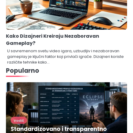
Kako Dizajneri Kreiraju Nezaboravan
Gameplay?
U savremenom svetu video igara, uzbudljiv i nezaboravan
gameplay je ključni faktor koji privlači igrače. Dizajneri koriste
različite tehnike kako…
Popularno
Vodič
Standardizovano i transparentno