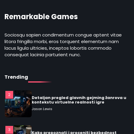
5
Praktičan vodič: šta su mešoviti (hybrid)
Remarkable Games
žanrovi i kako prepoznati žanrovi video
igara
Jason Lewis
Sociosqu sapien condimentum congue aptent vitae
litora fringilla morbi, eros torquent elementum nam
1
lacus ligula ultricies, inceptos lobortis commodo
Detaljan vodič o modelima monetizacije u
mobilnom gejmingu: F2P, freemium,
consequat lacinia parturient nunc.
premium, oglasi, battle pass i
Jason Lewis
mikrotransakcije
Trending
2
Detaljan pregled glavnih gejming žanrova u
kontekstu virtuelne realnosti igre
Jason Lewis
3
Kako prepoznati i proceniti bezbednost
mobilnih video igara pre i posle
preuzimanja
Jason Lewis