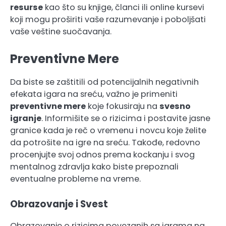
resurse
kao što su knjige, članci ili online kursevi
koji mogu proširiti vaše razumevanje i poboljšati
vaše veštine suočavanja.
Preventivne Mere
Da biste se zaštitili od potencijalnih negativnih
efekata igara na sreću, važno je primeniti
preventivne mere
koje fokusiraju na
svesno
igranje
. Informišite se o rizicima i postavite jasne
granice kada je reč o vremenu i novcu koje želite
da potrošite na igre na sreću. Takođe, redovno
procenjujte svoj odnos prema kockanju i svog
mentalnog zdravlja kako biste prepoznali
eventualne probleme na vreme.
Obrazovanje i Svest
Obrazovanje o rizicima povezanih sa igrama na