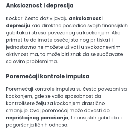
Anksioznost i depresija
Kockari često doživljavaju
anksioznost
i
depresiju
kao direktne posledice svojih finansijskih
gubitaka i stresa povezanog sa kockanjem. Ako
primetite da imate osećaj stalnog pritiska ili
jednostavno ne možete uživati u svakodnevnim
aktivnostima, to može biti znak da se suočavate
sa ovim problemima.
Poremećaji kontrole impulsa
Poremećaji kontrole impulsa su često povezani sa
kockanjem, gde se vaša sposobnost da
kontrolišete želju za kockanjem drastično
smanjuje. Ovaj poremećaj može dovesti do
neprištajnog ponašanja
, finansijskih gubitaka i
pogoršanja ličnih odnosa.