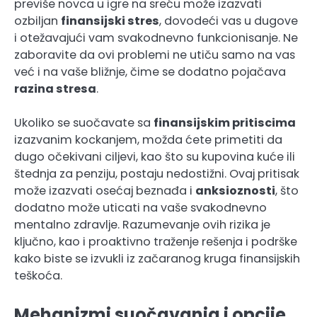
previše novca u igre na sreću može izazvati
ozbiljan
finansijski stres
, dovodeći vas u dugove
i otežavajući vam svakodnevno funkcionisanje. Ne
zaboravite da ovi problemi ne utiču samo na vas
već i na vaše bližnje, čime se dodatno pojačava
razina stresa
.
Ukoliko se suočavate sa
finansijskim pritiscima
izazvanim kockanjem, možda ćete primetiti da
dugo očekivani ciljevi, kao što su kupovina kuće ili
štednja za penziju, postaju nedostižni. Ovaj pritisak
može izazvati osećaj beznađa i
anksioznosti
, što
dodatno može uticati na vaše svakodnevno
mentalno zdravlje. Razumevanje ovih rizika je
ključno, kao i proaktivno traženje rešenja i podrške
kako biste se izvukli iz začaranog kruga finansijskih
teškoća.
Mehanizmi suočavanja i opcije