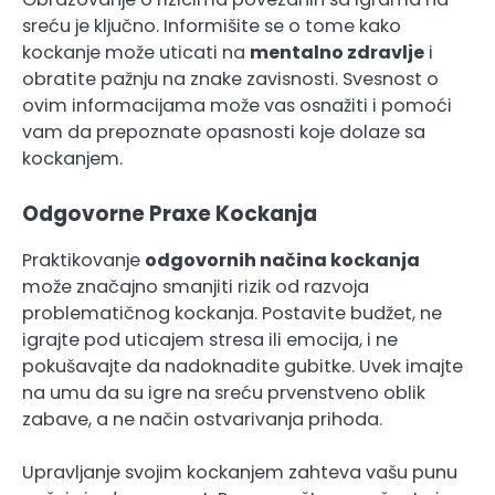
sreću je ključno. Informišite se o tome kako
kockanje može uticati na
mentalno zdravlje
i
obratite pažnju na znake zavisnosti. Svesnost o
ovim informacijama može vas osnažiti i pomoći
vam da prepoznate opasnosti koje dolaze sa
kockanjem.
Odgovorne Praxe Kockanja
Praktikovanje
odgovornih načina kockanja
može značajno smanjiti rizik od razvoja
problematičnog kockanja. Postavite budžet, ne
igrajte pod uticajem stresa ili emocija, i ne
pokušavajte da nadoknadite gubitke. Uvek imajte
na umu da su igre na sreću prvenstveno oblik
zabave, a ne način ostvarivanja prihoda.
Upravljanje svojim kockanjem zahteva vašu punu