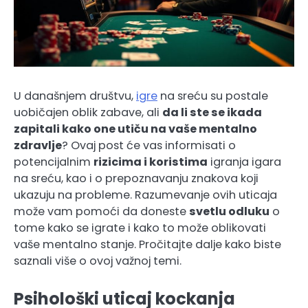
U današnjem društvu,
igre
na sreću su postale
uobičajen oblik zabave, ali
da li ste se ikada
zapitali kako one utiču na vaše mentalno
zdravlje
? Ovaj post će vas informisati o
potencijalnim
rizicima i koristima
igranja igara
na sreću, kao i o prepoznavanju znakova koji
ukazuju na probleme. Razumevanje ovih uticaja
može vam pomoći da doneste
svetlu odluku
o
tome kako se igrate i kako to može oblikovati
vaše mentalno stanje. Pročitajte dalje kako biste
saznali više o ovoj važnoj temi.
Psihološki uticaj kockanja