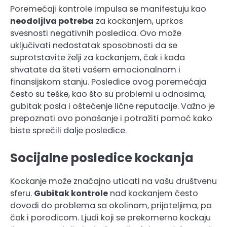
Poremećaji kontrole impulsa se manifestuju kao
neodoljiva potreba
za kockanjem, uprkos
svesnosti negativnih posledica. Ovo može
uključivati nedostatak sposobnosti da se
suprotstavite želji za kockanjem, čak i kada
shvatate da šteti vašem emocionalnom i
finansijskom stanju. Posledice ovog poremećaja
često su teške, kao što su problemi u odnosima,
gubitak posla i oštećenje lične reputacije. Važno je
prepoznati ovo ponašanje i potražiti pomoć kako
biste sprečili dalje posledice.
Socijalne posledice kockanja
Kockanje može značajno uticati na vašu društvenu
sferu.
Gubitak kontrole
nad kockanjem često
dovodi do problema sa okolinom, prijateljima, pa
čak i porodicom. Ljudi koji se prekomerno kockaju