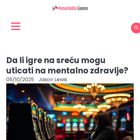
Skip
to
content
Da li igre na sreću mogu
uticati na mentalno zdravlje?
05/10/2025
Jason Lewis