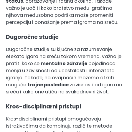
status
, obrazovanje i radna okolina. Takođe,
važno je uočiti kako bratstvo među igračima i
njihova međusobna podrška može promeniti
percepciju i ponašanje prema igrama na sreću.
Dugoročne studije
Dugoročne studije su ključne za razumevanje
efekata igara na sreću tokom vremena. Važno je
pratiti kako se
mentalno zdravlje
pojedinaca
menja u zavisnosti od učestalosti i intenziteta
igranja. Takođe, na ovaj način možemo otkriti
moguće
trajne posledice
zavisnosti od igara na
sreću i kako one utiču na svakodnevni život.
Kros-disciplinarni pristupi
Kros-disciplinarni pristupi omogućavaju
istraživačima da kombinuju različite metode i