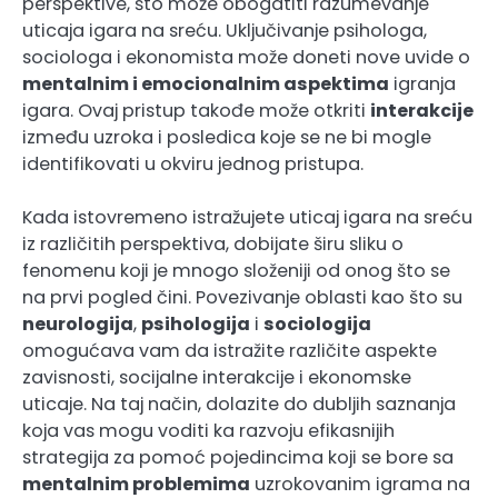
perspektive, što može obogatiti razumevanje
uticaja igara na sreću. Uključivanje psihologa,
sociologa i ekonomista može doneti nove uvide o
mentalnim i emocionalnim aspektima
igranja
igara. Ovaj pristup takođe može otkriti
interakcije
između uzroka i posledica koje se ne bi mogle
identifikovati u okviru jednog pristupa.
Kada istovremeno istražujete uticaj igara na sreću
iz različitih perspektiva, dobijate širu sliku o
fenomenu koji je mnogo složeniji od onog što se
na prvi pogled čini. Povezivanje oblasti kao što su
neurologija
,
psihologija
i
sociologija
omogućava vam da istražite različite aspekte
zavisnosti, socijalne interakcije i ekonomske
uticaje. Na taj način, dolazite do dubljih saznanja
koja vas mogu voditi ka razvoju efikasnijih
strategija za pomoć pojedincima koji se bore sa
mentalnim problemima
uzrokovanim igrama na