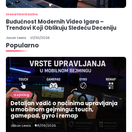
Inovativni Kazino
Budućnost Modernih Video Igara –
Trendovi Koji Oblikuju Sledeću Deceniju
Jason Lewis
01/30/2026
Popularno
Gejming
Detaljan vodič o načinima upravljanja
u mobilnom gejmingu: touch,
gamepad, gyro i remap
Jason Lewis
08/09/2026