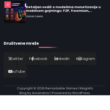
4
Detaljan vodič o modelima monetizacije u
mobilnom gejmingu: F2P, freemium,
premium, oglasi, battle pass i
Jason Lewis
mikrotransakcije
5
Detaljan pregled glavnih gejming žanrova u
kontekstu virtuelne realnosti igre
Društvene mreže
Jason Lewis
Twitter
Facebook
LinkedIn
Instagram
1
Kako izabrati mobilne video igre prema
žanru, mehanikama i zahtevu uređaja
YouTube
Jason Lewis
Copyright © 2026
Remarkable Games
| Magnific
2
Blog by
Ascendoor
| Powered by
WordPress
.
Standardizovano i transparentno pravilo
ocenjivanja za remarkable video igre
Jason Lewis