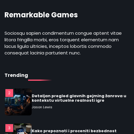
Jason Lewis
Remarkable Games
5
Praktičan vodič: šta su mešoviti (hybrid)
žanrovi i kako prepoznati žanrovi video
Sociosqu sapien condimentum congue aptent vitae
igara
Jason Lewis
litora fringilla morbi, eros torquent elementum nam
lacus ligula ultricies, inceptos lobortis commodo
consequat lacinia parturient nunc.
1
Detaljan vodič o modelima monetizacije u
mobilnom gejmingu: F2P, freemium,
premium, oglasi, battle pass i
Jason Lewis
mikrotransakcije
Trending
2
Detaljan pregled glavnih gejming žanrova u
kontekstu virtuelne realnosti igre
Jason Lewis
3
Kako prepoznati i proceniti bezbednost