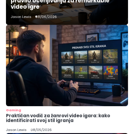
pravilo ocenjivanja za remarkable
video igre
Jason Lewis
08/06/2026
Gaming
Praktičan vodič za žanrovi video igara: kako
identificirati svoj stil igranja
Jason Lewis
08/05/2026