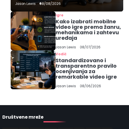
Jason Lewis
08/08/2026
Igre
Kako izabrati mobilne
video igre prema žanru,
mehanikama i zahtevu
uređaja
Jason Lewis
08/07/2026
Vodič
Standardizovano i
transparentno pravilo
ocenjivanja za
remarkable video igre
Jason Lewis
08/06/2026
Društvene mreže