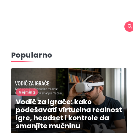
Popularno
Gejming
Vodič za igrače: kako
podešavati virtuelna realnost
igre, headset i kontrole da
smanjite mučninu