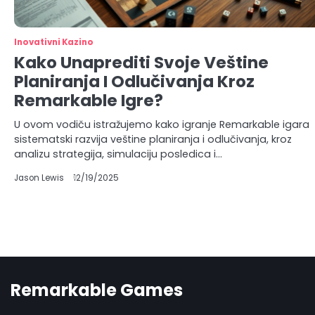
Inovativni Kazino
Kako Unaprediti Svoje Veštine
Planiranja I Odlučivanja Kroz
Remarkable Igre?
U ovom vodiču istražujemo kako igranje Remarkable igara
sistematski razvija veštine planiranja i odlučivanja, kroz
analizu strategija, simulaciju posledica i…
Jason Lewis
12/19/2025
Remarkable Games