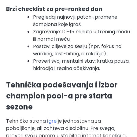
Brzi checklist za pre-ranked dan
Pregledaj najnoviji patch i promene
šampiona koje igraš.
Zagrevanje: 10–15 minuta u trening modu
ili normal meču.
Postavi ciljeve za sesiju (npr. fokus na
warding, last-hiting, ili rokanje).
Proveri svoj mentalni stav: kratka pauza,
hidracija i realna očekivanja.
Tehnička podešavanja i izbor
champion pool-a pre starta
sezone
Tehnička strana
igre
je jednostavna za
poboljšanje, ali zahteva disciplinu. Pre svega,
proveri svoju opremu: stabilna internet konekcija,