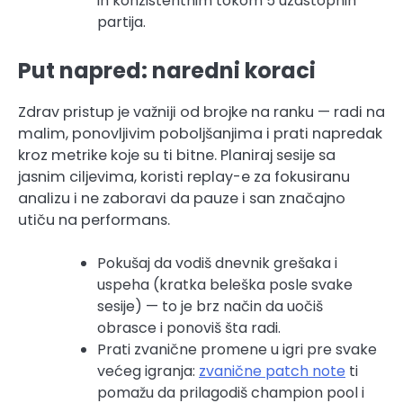
ih konzistentnim tokom 5 uzastopnih
partija.
Put napred: naredni koraci
Zdrav pristup je važniji od brojke na ranku — radi na
malim, ponovljivim poboljšanjima i prati napredak
kroz metrike koje su ti bitne. Planiraj sesije sa
jasnim ciljevima, koristi replay-e za fokusiranu
analizu i ne zaboravi da pauze i san značajno
utiču na performans.
Pokušaj da vodiš dnevnik grešaka i
uspeha (kratka beleška posle svake
sesije) — to je brz način da uočiš
obrasce i ponoviš šta radi.
Prati zvanične promene u igri pre svake
većeg igranja:
zvanične patch note
ti
pomažu da prilagodiš champion pool i