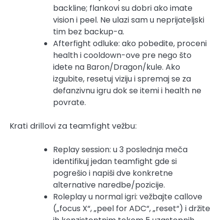
backline; flankovi su dobri ako imate
vision i peel. Ne ulazi sam u neprijateljski
tim bez backup-a.
Afterfight odluke: ako pobedite, proceni
health i cooldown-ove pre nego što
idete na Baron/Dragon/kule. Ako
izgubite, resetuj viziju i spremaj se za
defanzivnu igru dok se itemi i health ne
povrate.
Krati drillovi za teamfight vežbu:
Replay session: u 3 poslednja meča
identifikuj jedan teamfight gde si
pogrešio i napiši dve konkretne
alternative naredbe/pozicije.
Roleplay u normal igri: vežbajte callove
(„focus X“, „peel for ADC“, „reset“) i držite