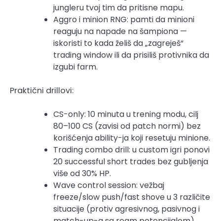
jungleru tvoj tim da pritisne mapu.
Aggro i minion RNG: pamti da minioni
reaguju na napade na šampiona —
iskoristi to kada želiš da „zagreješ“
trading window ili da prisiliš protivnika da
izgubi farm.
Praktični drillovi:
CS-only: 10 minuta u trening modu, cilj
80–100 CS (zavisi od patch normi) bez
korišćenja ability-ja koji resetuju minione.
Trading combo drill: u custom igri ponovi
20 successful short trades bez gubljenja
više od 30% HP.
Wave control session: vežbaj
freeze/slow push/fast shove u 3 različite
situacije (protiv agresivnog, pasivnog i
match-up-a sa roam potencijalom).