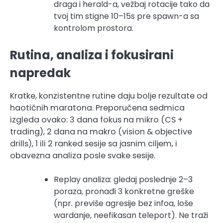
draga i herald-a, vežbaj rotacije tako da
tvoj tim stigne 10–15s pre spawn-a sa
kontrolom prostora.
Rutina, analiza i fokusirani
napredak
Kratke, konzistentne rutine daju bolje rezultate od
haotičnih maratona. Preporučena sedmica
izgleda ovako: 3 dana fokus na mikro (CS +
trading), 2 dana na makro (vision & objective
drills), 1 ili 2 ranked sesije sa jasnim ciljem, i
obavezna analiza posle svake sesije.
Replay analiza: gledaj poslednje 2–3
poraza, pronađi 3 konkretne greške
(npr. previše agresije bez infoa, loše
wardanje, neefikasan teleport). Ne traži