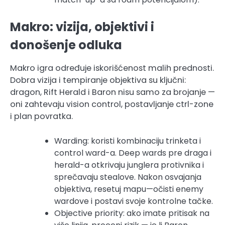
Makro: vizija, objektivi i
donošenje odluka
Makro igra određuje iskorišćenost malih prednosti.
Dobra vizija i tempiranje objektiva su ključni:
dragon, Rift Herald i Baron nisu samo za brojanje —
oni zahtevaju vision control, postavljanje ctrl-zone
i plan povratka.
Warding: koristi kombinaciju trinketa i
control ward-a. Deep wards pre draga i
herald-a otkrivaju junglera protivnika i
sprečavaju stealove. Nakon osvajanja
objektiva, resetuj mapu—očisti enemy
wardove i postavi svoje kontrolne tačke.
Objective priority: ako imate pritisak na