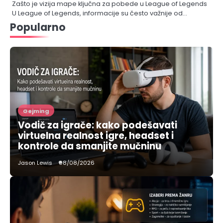
Zašto je vizija mape ključna za pobede u League of Legends
U League of Legends, informacije su često važnije od…
Popularno
Gejming
Vodič za igrače: kako podešavati
virtuelna realnost igre, headset i
kontrole da smanjite mučninu
Jason Lewis
08/08/2026