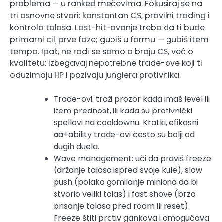
problema — u ranked mečevima. Fokusiraj se na
tri osnovne stvari: konstantan CS, pravilni trading i
kontrola talasa. Last-hit-ovanje treba da ti bude
primarni cilj prve faze; gubiš u farmu — gubiš item
tempo. Ipak, ne radi se samo o broju CS, već o
kvalitetu: izbegavaj nepotrebne trade-ove koji ti
oduzimaju HP i pozivaju junglera protivnika.
Trade-ovi: traži prozor kada imaš level ili
item prednost, ili kada su protivnički
spellovi na cooldownu. Kratki, efikasni
aa+ability trade-ovi često su bolji od
dugih duela.
Wave management: uči da praviš freeze
(držanje talasa ispred svoje kule), slow
push (polako gomilanje miniona da bi
stvorio veliki talas) i fast shove (brzo
brisanje talasa pred roam ili reset).
Freeze štiti protiv gankova i omogućava