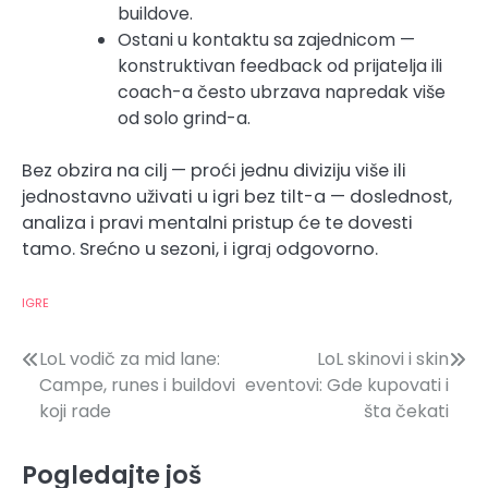
buildove.
Ostani u kontaktu sa zajednicom —
konstruktivan feedback od prijatelja ili
coach-a često ubrzava napredak više
od solo grind-a.
Bez obzira na cilj — proći jednu diviziju više ili
jednostavno uživati u igri bez tilt-a — doslednost,
analiza i pravi mentalni pristup će te dovesti
tamo. Srećno u sezoni, i igraј odgovorno.
IGRE
Post
LoL vodič za mid lane:
LoL skinovi i skin
Campe, runes i buildovi
eventovi: Gde kupovati i
navigation
koji rade
šta čekati
Pogledajte još