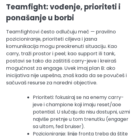
Teamfight: vođenje, prioriteti i
ponašanje u borbi
Teamfightovi često odlučuju meč — pravilno
pozicioniranje, prioriteti ciljeva i jasna
komunikacija mogu preokrenuti situaciju. Kao
carry, traži prostor i peel; kao support ili tank,
postavi se tako da zaštitiš carry-jeve i kreiraš
mogućnost za engage. Uvek imaj plan B: ako
inicijativa nije uspešna, znaš kada da se povučeš i
sačuvaš resurse za naredni objective.
Prioriteti: fokusiraj se na enemy carry-
jeve i champione koji imaju reset/aoe
potential. U slučaju da nisu dostupni, uzmi
najviše pretnje u tom trenutku (engager
sa ultom, fed bruiser).
Pozicioniranje: linije fronta treba da štite