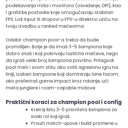
podešavanja miša i monitora (osveženje, DPI), kao
i grafičke postavke koje omogućavaju stabilan
FPS. Loš input ili dropovi u FPS-u direktno utiču na
tvoju izvedbu u ranked mečevima.
Odabir champion pool-a treba da bude
promišljen. Bolje je da imaš 3–5 šampiona koje
dobro znaš i koji pokrivaju različite mečeve, nego
da igraš veliki broj šampiona površno. Prilagodi
pool meti i svom stilu: ako voliš agresivnu igru na
liniji, izaberi šampione koji dominiraju lane fazom;
ako preferiraš game impact kroz rokanje, uči
meta junglere i roam-capable midove.
Praktični koraci za champion pool i config
Kreiraj listu 3–5 prioriteta šampiona za
svaki rol koji igraš.
Prouči match-upove i build promene u