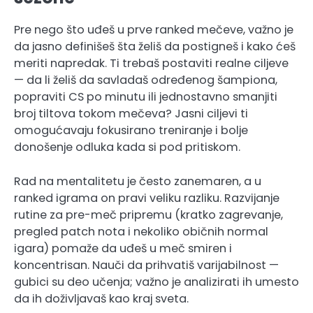
Pre nego što uđeš u prve ranked mečeve, važno je
da jasno definišeš šta želiš da postigneš i kako ćeš
meriti napredak. Ti trebaš postaviti realne ciljeve
— da li želiš da savladaš određenog šampiona,
popraviti CS po minutu ili jednostavno smanjiti
broj tiltova tokom mečeva? Jasni ciljevi ti
omogućavaju fokusirano treniranje i bolje
donošenje odluka kada si pod pritiskom.
Rad na mentalitetu je često zanemaren, a u
ranked igrama on pravi veliku razliku. Razvijanje
rutine za pre-meč pripremu (kratko zagrevanje,
pregled patch nota i nekoliko običnih normal
igara) pomaže da uđeš u meč smiren i
koncentrisan. Nauči da prihvatiš varijabilnost —
gubici su deo učenja; važno je analizirati ih umesto
da ih doživljavaš kao kraj sveta.