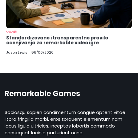
3
Vodič
Detaljan vodič o modelima monetizacije u
Standardizovano i transparentno pravilo
mobilnom gejmingu: F2P, freemium,
premium, oglasi, battle pass i
ocenjivanja za remarkable video igre
Jason Lewis
mikrotransakcije
Jason Lewis
08/06/2026
4
Detaljan pregled glavnih gejming žanrova u
kontekstu virtuelne realnosti igre
Jason Lewis
Remarkable Games
5
Kako prepoznati i proceniti bezbednost
mobilnih video igara pre i posle
Sociosqu sapien condimentum congue aptent vitae
preuzimanja
Jason Lewis
litora fringilla morbi, eros torquent elementum nam
lacus ligula ultricies, inceptos lobortis commodo
consequat lacinia parturient nunc.