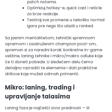
patch notama.
Optimizuj hotkey-e, quick cast i reticle
za brze reakcije.
Testiraj sve promene u nekoliko normal
igara pre nego što ulaziš u ranked.
Sa jasnim mentalitetom, tehnički spremnom
opremom i zaokruženim champion pool-om,
spreman si za naredni korak: konkretne in-game
veštine, laning tehnike i mikro/makro odluke koje
će ti doneti pobede. U sledećem delu ćemo
detaljno razraditi te elemente i dati praktične
drillove koje možeš odmah primeniti.
Mikro: laning, trading i
upravljanje talasima
Laning faza je najčešći izvor prednosti — ili