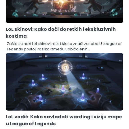
LoL skinovi: Kako doći do retkih i ekskluzivnih
kostima
Zašto su neki LoL skinovi retki i šta to znači za tebe U League of
Legends postoji razlika između uobičajenih…
LoL vodič: Kako savladati warding i viziju mape
u League of Legends