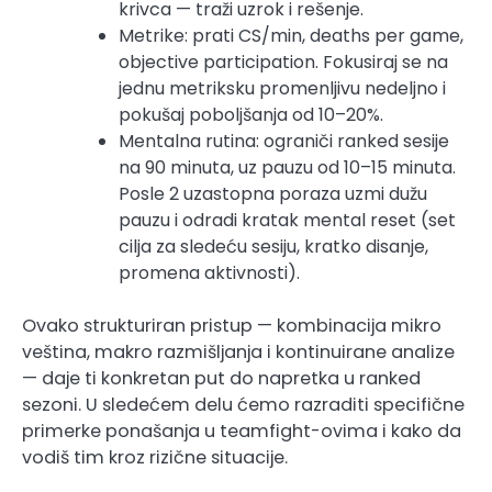
krivca — traži uzrok i rešenje.
Metrike: prati CS/min, deaths per game,
objective participation. Fokusiraj se na
jednu metriksku promenljivu nedeljno i
pokušaj poboljšanja od 10–20%.
Mentalna rutina: ograniči ranked sesije
na 90 minuta, uz pauzu od 10–15 minuta.
Posle 2 uzastopna poraza uzmi dužu
pauzu i odradi kratak mental reset (set
cilja za sledeću sesiju, kratko disanje,
promena aktivnosti).
Ovako strukturiran pristup — kombinacija mikro
veština, makro razmišljanja i kontinuirane analize
— daje ti konkretan put do napretka u ranked
sezoni. U sledećem delu ćemo razraditi specifične
primerke ponašanja u teamfight-ovima i kako da
vodiš tim kroz rizične situacije.