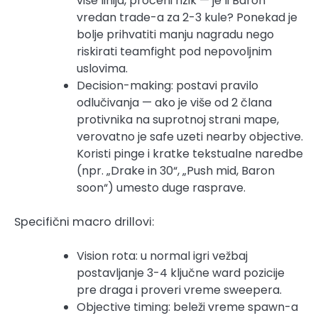
više linija, proceni rizik — je li Baron
vredan trade-a za 2-3 kule? Ponekad je
bolje prihvatiti manju nagradu nego
riskirati teamfight pod nepovoljnim
uslovima.
Decision-making: postavi pravilo
odlučivanja — ako je više od 2 člana
protivnika na suprotnoj strani mape,
verovatno je safe uzeti nearby objective.
Koristi pinge i kratke tekstualne naredbe
(npr. „Drake in 30“, „Push mid, Baron
soon“) umesto duge rasprave.
Specifični macro drillovi:
Vision rota: u normal igri vežbaj
postavljanje 3-4 ključne ward pozicije
pre draga i proveri vreme sweepera.
Objective timing: beleži vreme spawn-a