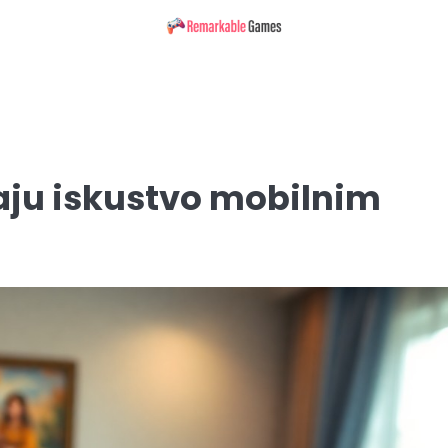
aju iskustvo mobilnim