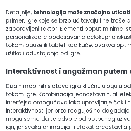
Detaljnije,
tehnologija može značajno uticati
primer, igre koje se brzo učitavaju i ne troše p
zaboravljeni faktor. Elementi poput minimalis
personalizacije podešavanja celokupno iskustv
tokom pauze ili tablet kod kuće, ovakva opti
užitka i odustajanja od igre.
Interaktivnost i angažman putem 
Dizajn mobilnih slotova igra ključnu ulogu u 
tokom igre. Kombinacija jednostavnih, ali efekt
interfejsa omogućava lako upravljanje čak i
interaktivnost, jer brzo reaguješ na događaje u
mogu samo da te odvoje od potpunog uživanj
igri, jer svaka animacija ili efekat predstavlj