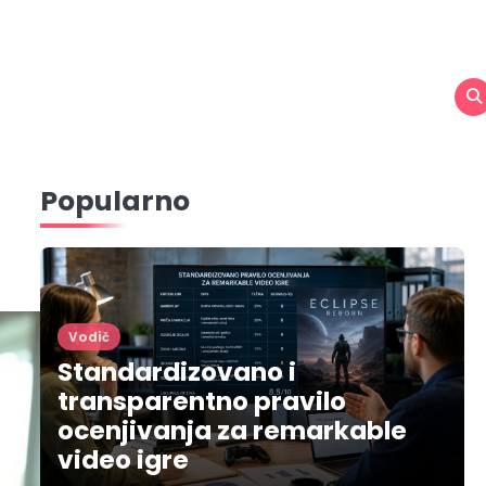
Popularno
Vodič
Standardizovano i
transparentno pravilo
ocenjivanja za remarkable
video igre