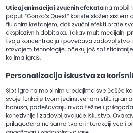
Uticaj animacija i zvučnih efekata
na mobilne
poput “Gonzo’s Quest” koriste složen sistem 
fluidnim kretanjem, dok zvučni efekti prate sv
eksplozivnih dobitaka. Takav multimedijalni 
tvoju koncentraciju i povećava zadovoljstvo ig
razvojem tehnologije, očekuj još sofisticiranij
kojima igraš.
Personalizacija iskustva za korisni
Slot igre na mobilnim uređajima sve češće kori
svoje funkcije tvom jedinstvenom stilu igranja
bonusa, podešavanju nivoa težine i prilagođa
kohezivnije i zadovoljavajuće iskustvo. Ovakav
prilagođena ne samo tvojoj interakciji već i 
angažman i zadovoljstvo igre.